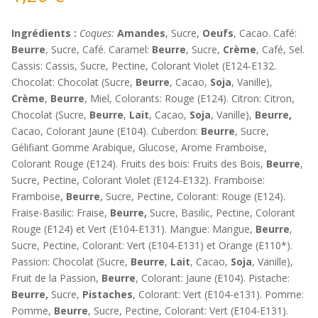
Ingrédients :
Coques:
Amandes
, Sucre,
Oeufs
, Cacao. Café:
Beurre
, Sucre, Café. Caramel:
Beurre
, Sucre,
Crème
, Café, Sel.
Cassis: Cassis, Sucre, Pectine, Colorant Violet (E124-E132.
Chocolat: Chocolat (Sucre,
Beurre
, Cacao,
Soja
, Vanille),
Crème
,
Beurre
, Miel, Colorants: Rouge (E124). Citron: Citron,
Chocolat (Sucre,
Beurre
,
Lait
, Cacao,
Soja
, Vanille),
Beurre,
Cacao, Colorant Jaune (E104). Cuberdon:
Beurre
, Sucre,
Gélifiant Gomme Arabique, Glucose, Arome Framboise,
Colorant Rouge (E124). Fruits des bois: Fruits des Bois,
Beurre
,
Sucre, Pectine, Colorant Violet (E124-E132). Framboise:
Framboise,
Beurre
, Sucre, Pectine, Colorant: Rouge (E124).
Fraise-Basilic: Fraise,
Beurre,
Sucre, Basilic, Pectine, Colorant
Rouge (E124) et Vert (E104-E131). Mangue: Mangue,
Beurre
,
Sucre, Pectine, Colorant: Vert (E104-E131) et Orange (E110*).
Passion: Chocolat (Sucre,
Beurre
,
Lait
, Cacao,
Soja
, Vanille),
Fruit de la Passion,
Beurre
, Colorant: Jaune (E104). Pistache:
Beurre,
Sucre,
Pistaches
, Colorant: Vert (E104-e131). Pomme:
Pomme,
Beurre
, Sucre, Pectine, Colorant: Vert (E104-E131).