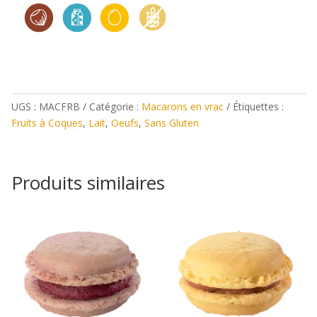
fraise-
basilic
UGS :
MACFRB
Catégorie :
Macarons en vrac
Étiquettes :
Fruits à Coques
,
Lait
,
Oeufs
,
Sans Gluten
Produits similaires