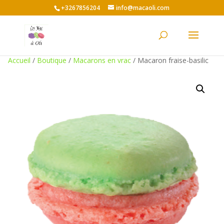
+3267856204
info@macaoli.com
Accueil
/
Boutique
/
Macarons en vrac
/ Macaron fraise-basilic