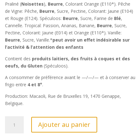
Praliné (
Noisettes
),
Beurre
, Colorant Orange (E110*). Pêche
de Vigne: Pêche,
Beurre
, Sucre, Pectine, Colorant: Jaune (E104)
et Rouge (E124). Spéculoos:
Beurre
, Sucre, Farine de
Blé
,
Cannelle. Tropical: Passion, Ananas, Banane,
Beurre
, Sucre,
Pectine, Colorant: Jaune (E014) et Orange (E110*). Vanille:
Beurre
, Sucre, Vanille.*
peut avoir un effet indésirable sur
l’activité & l’attention des enfants
Contient des
produits laitiers, des fruits à coques et des
oeufs, du Gluten
(Spéculoos).
A consommer de préférence avant le —/—/— et à conserver au
frigo entre
4 et 8°
.
Production: Macaoli, Rue de Bruxelles 19, 1470 Genappe,
Belgique.
quantité
Ajouter au panier
de
Macaron