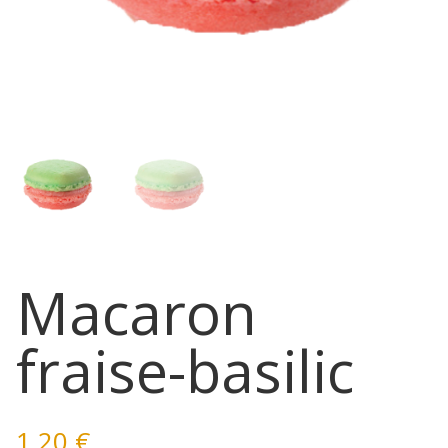
Macaron
fraise-basilic
1,20
€