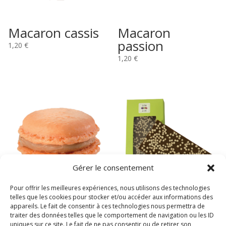
Macaron cassis
Macaron
passion
1,20
€
1,20
€
Gérer le consentement
Pour offrir les meilleures expériences, nous utilisons des technologies
telles que les cookies pour stocker et/ou accéder aux informations des
Macaron praliné
Tab. Riz Soufflé
appareils. Le fait de consentir à ces technologies nous permettra de
1,20
€
traiter des données telles que le comportement de navigation ou les ID
uniques sur ce site. Le fait de ne pas consentir ou de retirer son