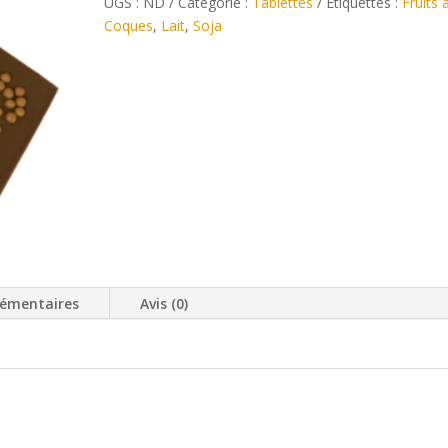
UGS :
ND
Catégorie :
Tablettes
Étiquettes :
Fruits 
Coques
,
Lait
,
Soja
lémentaires
Avis (0)