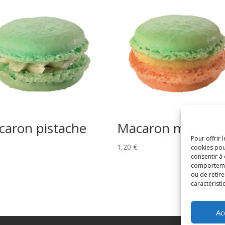
aron pistache
Macaron mangue
Pour offrir 
1,20
€
cookies pou
consentir à
comportement
ou de retire
caractéristi
Ac