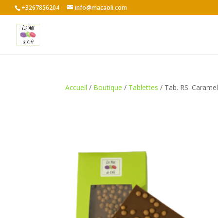
+3267856204
info@macaoli.com
Accueil
/
Boutique
/
Tablettes
/ Tab. RS. Carame