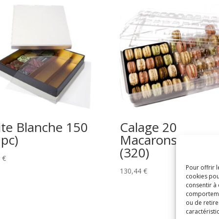
ite Blanche 150
Calage 20
2pc)
Macarons Cristal
(320)
4
€
Pour offrir 
130,44
€
cookies pou
consentir à
comportement
ou de retire
caractéristi