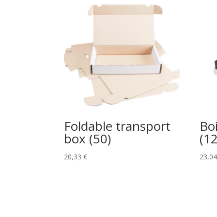
Foldable transport
Bo
box (50)
(1
20,33
€
23,0