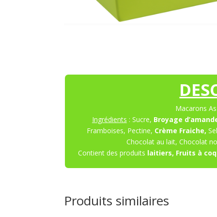
DES
Macarons Ass
Ingrédients
: Sucre,
Broyage d’amande
Framboises, Pectine,
Crème Fraiche,
Se
Chocolat au lait, Chocolat noi
Contient des produits
laitiers, Fruits à c
Produits similaires