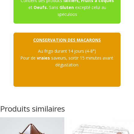
Contient des produits
laitiers, Fruits à coques
et
Oeufs.
Sans
Gluten
excepté celui au
speculoos
CONSERVATION DES MACARONS
Au frigo durant 14 jours (4-8°)
Pour de
vraies
saveurs, sortir 15 minutes avant
dégustation
Produits similaires