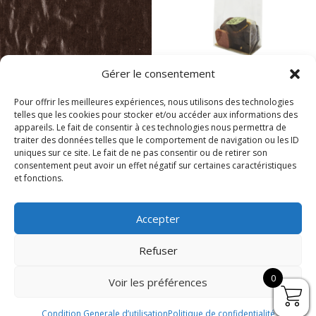
Gérer le consentement
Intercalaires
APT Sachets
250gr (100)
70x40x220 mm
Pour offrir les meilleures expériences, nous utilisons des technologies
(3000)
telles que les cookies pour stocker et/ou accéder aux informations des
11,00
€
appareils. Le fait de consentir à ces technologies nous permettra de
341,73
€
traiter des données telles que le comportement de navigation ou les ID
uniques sur ce site. Le fait de ne pas consentir ou de retirer son
consentement peut avoir un effet négatif sur certaines caractéristiques
et fonctions.
Accepter
Refuser
Magasins
Politique de confidentialité
0
Voir les préférences
Condition Générale d’utilisation
Mentions Légales
Condition Generale d’utilisation
Politique de confidentialité