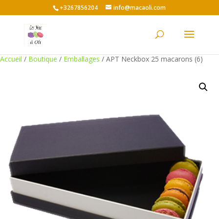
+3267856204
info@macaoli.com
Accueil
/
Boutique
/
Emballages
/ APT Neckbox 25 macarons (6)