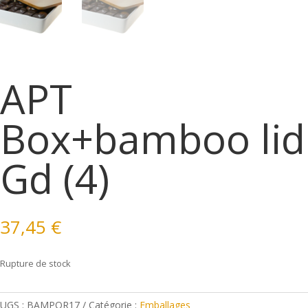
APT
Box+bamboo lid
Gd (4)
37,45
€
Rupture de stock
UGS :
BAMPOR17
Catégorie :
Emballages