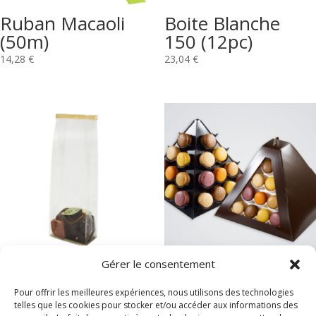
Ruban Macaoli
Boite Blanche
(50m)
150 (12pc)
14,28
€
23,04
€
Gérer le consentement
APT Sachets
Boite Tétraèdre
70x40x220 mm
40 Chocolat (24)
Pour offrir les meilleures expériences, nous utilisons des technologies
(3000)
telles que les cookies pour stocker et/ou accéder aux informations des
71,28
€