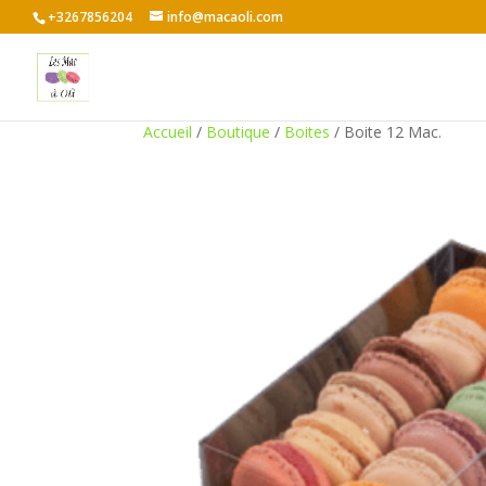
+3267856204
info@macaoli.com
Accueil
/
Boutique
/
Boites
/ Boite 12 Mac.