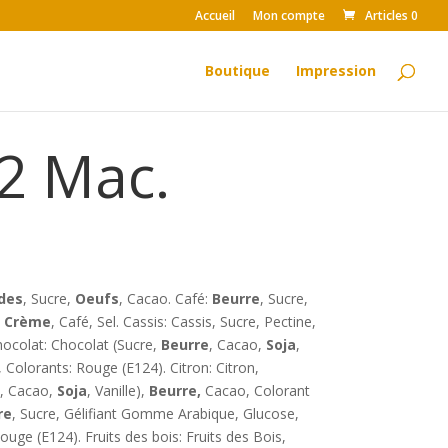
Accueil
Mon compte
Articles 0
Boutique
Impression
12 Mac.
des
, Sucre,
Oeufs
, Cacao. Café:
Beurre
, Sucre,
,
Crème
, Café, Sel. Cassis: Cassis, Sucre, Pectine,
hocolat: Chocolat (Sucre,
Beurre
, Cacao,
Soja
,
, Colorants: Rouge (E124). Citron: Citron,
, Cacao,
Soja
, Vanille),
Beurre,
Cacao, Colorant
re
, Sucre, Gélifiant Gomme Arabique, Glucose,
ge (E124). Fruits des bois: Fruits des Bois,