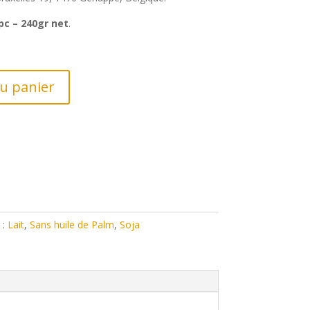
pc – 240gr net
.
au panier
 :
Lait
,
Sans huile de Palm
,
Soja