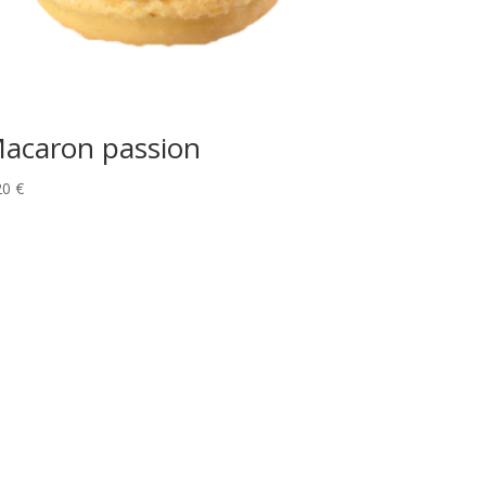
acaron passion
20
€