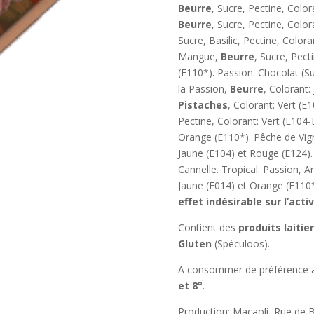
Beurre
, Sucre, Pectine, Colo
Beurre
, Sucre, Pectine, Color
Sucre, Basilic, Pectine, Colo
Mangue,
Beurre
, Sucre, Pect
(E110*). Passion: Chocolat (S
la Passion,
Beurre
, Colorant:
Pistaches
, Colorant: Vert 
Pectine, Colorant: Vert (E104-E
Orange (E110*). Pêche de Vig
Jaune (E104) et Rouge (E124)
Cannelle. Tropical: Passion, 
Jaune (E014) et Orange (E110*)
effet indésirable sur l’acti
Contient des
produits laitie
Gluten
(Spéculoos).
A consommer de préférence a
et 8°
.
Production: Macaoli, Rue de B