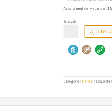
Assortiment de Macarons:
24
En stock
quantité
Ajouter 
de
Boite
12
Mac.
Catégorie :
Boites
Étiquettes