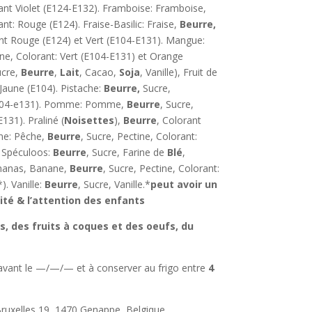
rant Violet (E124-E132). Framboise: Framboise,
ant: Rouge (E124). Fraise-Basilic: Fraise,
Beurre,
rant Rouge (E124) et Vert (E104-E131). Mangue:
ine, Colorant: Vert (E104-E131) et Orange
ucre,
Beurre
,
Lait
, Cacao,
Soja
, Vanille), Fruit de
 Jaune (E104). Pistache:
Beurre,
Sucre,
(E104-e131). Pomme: Pomme,
Beurre
, Sucre,
131). Praliné (
Noisettes
),
Beurre
, Colorant
ne: Pêche,
Beurre
, Sucre, Pectine, Colorant:
. Spéculoos:
Beurre
, Sucre, Farine de
Blé
,
Ananas, Banane,
Beurre
, Sucre, Pectine, Colorant:
. Vanille:
Beurre
, Sucre, Vanille.*
peut avoir un
vité & l’attention des enfants
rs, des fruits à coques et des oeufs, du
vant le —/—/— et à conserver au frigo entre
4
ruxelles 19, 1470 Genappe, Belgique.