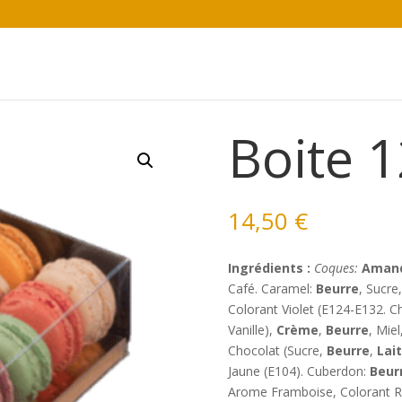
Boite 
14,50
€
Ingrédients :
Coques:
Aman
Café. Caramel:
Beurre
, Sucre
Colorant Violet (E124-E132. C
Vanille),
Crème
,
Beurre
, Miel
Chocolat (Sucre,
Beurre
,
Lait
Jaune (E104). Cuberdon:
Beur
Arome Framboise, Colorant Rou