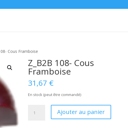
108- Cous Framboise
Z_B2B 108- Cous
Framboise
31,67
€
En stock (peut être commandé)
quantité
Ajouter au panier
de
Z_B2B
108-