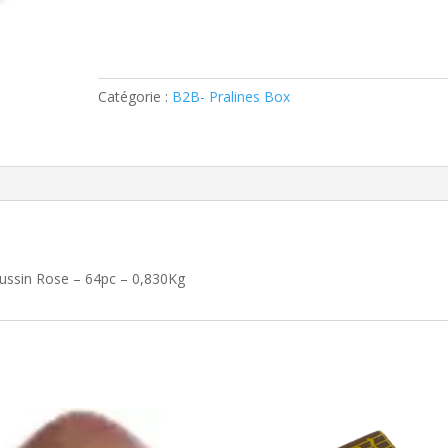
Cous
Framboise
Catégorie :
B2B- Pralines Box
ssin Rose – 64pc – 0,830Kg