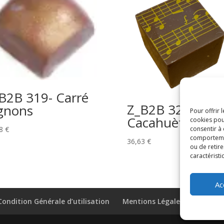
B2B 319- Carré
Z_B2B 320- Cub
gnons
Pour offrir 
Cacahuètes
cookies pou
consentir à
38
€
comportement
36,63
€
ou de retire
caractéristi
Ac
Condition Générale d’utilisation
Mentions Légales