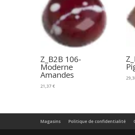
Z_
Z_B2B 106-
Pi
Moderne
Amandes
29,
21,37
€
Magasins
Politique de confidentialité