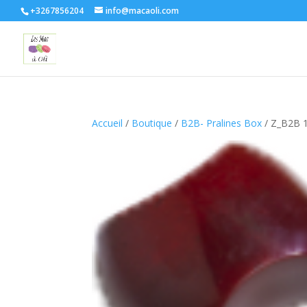
+3267856204
info@macaoli.com
Accueil
/
Boutique
/
B2B- Pralines Box
/ Z_B2B 