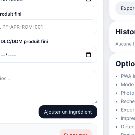
Expor
roduit fini
Histo
 DLC/DDM produit fini
Aucune f
Optio
PWA in
Mode 
Photos
Recher
Expor
Ajouter un ingrédient
Impre
Détect