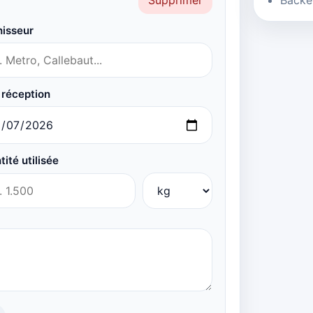
Backe
Supprimer
nisseur
 réception
ité utilisée